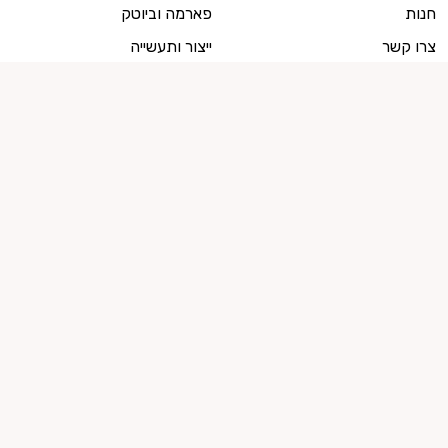
חנות
פארמה וביוטק
צרו קשר
ייצור ותעשייה
למועמדים
מועמדים, צרו איתנו קשר
ייעוץ קריירה
מועמדים לשירות המדינה
קישור לזכות העיון בחוות הדעת
רוצים להישאר מעודכנים?
הרשמו לניוזלטר שלנו! עלון שבועי מלא השראה, חדשות ומגמות מעולם העבודה
המשתנה.