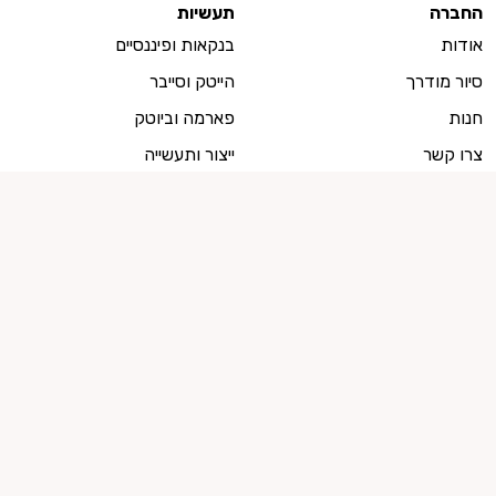
החברה
תעשיות
אודות
בנקאות ופיננסיים
סיור מודרך
הייטק וסייבר
חנות
פארמה וביוטק
צרו קשר
ייצור ותעשייה
למועמדים
מועמדים, צרו איתנו קשר
ייעוץ קריירה
מועמדים לשירות המדינה
קישור לזכות העיון בחוות הדעת
רוצים להישאר מעודכנים?
הרשמו לניוזלטר שלנו! עלון שבועי מלא השראה, חדשות ומגמות מעולם העבודה
המשתנה.