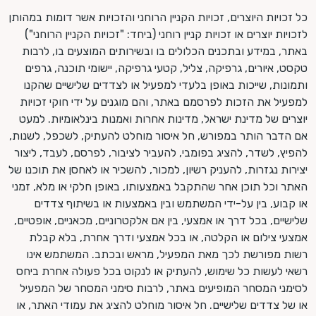
כל זכויות היוצרים, זכויות הקניין הרוחני והזכויות אשר דומות במהותן
לזכויות יוצרים או זכויות קניין רוחני (ביחד: "זכויות הקניין הרוחני")
באתר, במידע ובתכנים הכלולים בו ובשירותים המוצעים בו, לרבות
טקסט, איורים, גרפיקה, צליל, קטעי גרפיקה, יישומי תוכנה, גרפים
ותמונות, שייכות באופן בלעדי למפעיל או לצדדים שלישיים שהקנו
למפעיל את הזכות לפרסמם באתר, והם מוגנים על ידי חוקי זכויות
יוצרים של מדינת ישראל, מדינות אחרות ואמנות בינלאומיות. למעט
אם הדבר הותר במפורש, חל איסור מוחלט להעתיק, לשכפל, לשנות,
להפיץ, לשדר, להציג בפומבי, להעביר לציבור, לפרסם, לעבד, ליצור
יצירות נגזרות, להעניק רשיון, למכור, להשכיר או לאחסן את תוכנו של
האתר וכל תוכן אחר שהתקבל באמצעותו, באופן חלקי או מלא, זמני
או קבוע, בין על-ידי המשתמש ובין באמצעות או בשיתוף צדדים
שלישיים, בכל דרך או אמצעי, בין אם אלקטרוניים, מכאניים, אופטיים,
אמצעי צילום או הקלטה, או בכל אמצעי ודרך אחרת, בלא קבלת
רשות מפורשת לכך מאת המפעיל, מראש ובכתב. המשתמש אינו
רשאי לעשות כל שימוש, להעתיק או לנקוט בכל פעולה אחרת ביחס
לסימני המסחר המופיעים באתר, לרבות סימני המסחר של המפעיל
או של צדדים שלישיים. חל איסור מוחלט להציג את עמודי האתר, או