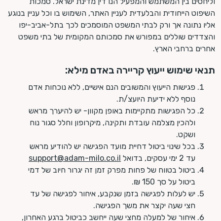
וליחסים בין המשתמש והמפעיל הנו דין מדינת ישראל. סמכות
השיפוט הייחודית והבלעדית לעניין האתר, השימוש בו וכל עניין בנוגע
אליו נתונה אך ורק לבתי המשפט המוסמכים לכך בתל-אביב-יפו
והצדדים שוללים במפורש את סמכותם המקומית של בתי משפט
אחרים ברחבי הארץ.
תנאי שימוש ייעוץ קריירה באדם מילא:
פגישות הייעוץ והמשובים הנם אישיים, ללא נוכחות אדם
נוסף ללא ידיעת היועצ/ת.
כל הפגישות מתקיימות באופן מקוון- יש להיערך מראש
ולהכין מצלמה עובדת ותקינה, מיקרופון וחלל סגור נוח
ושקט.
בכל שינוי ביטול דחיית מועד הפגישה יש להודיע מראש
עד 2 ימי עסקים, בדואל
support@adam-milo.co.il
ביטול בטווח של פחות מפרק זמן זה יגרור חיוב של דמי
ביטול על סך 150 ₪.
יש לעלות לפגישה בזמן שנקבע, איחור לפגישה של עד
חצי שעה יקצר את משך הפגישה.
איחור של למעלה מחצי שעה ייחשב כביטול ברגע האחרון,