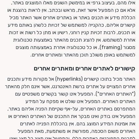
אילו מהם, בעיצוב גרפי או במימשק השונים מאלו המוצגים באתר,
אלא אם כן המפעיל אישר זאת, מראש ובכתב. אין לראות בהצגת או
הכללת מידע או תכנים באתר או באתרים אחרים אשר האתר מכיל
קישורים אליהם, כהקנייה למשתמש של זכויות כלשהן באותם מידע
או תכנים, לרבות זכויות קניין רוחני, רישיון או מתן כל רשות או זכות
אחרת למשתמש. אין להציג תכנים מהאתר באמצעות טכנולוגית
מסגור (framing), או כל טכנולוגיה אחרת באמצעותה מוצגים
למשתמש באופן משולב תוכן מהאתר ומאתרים אחרים.
קישורים לאתרים אחרים ומאתרים אחרים
האתר מכיל בתוכו קישורים (hyperlinks) אל מקורות מידע ותכנים
אחרים המצויים על אתרים ברשת האינטרנט, אשר אינם חלק מהאתר
("האתרים האחרים"). המפעיל אינו קשור בקשרים משפטיים עם
האתרים האחרים. המפעיל אינו שולט או מפקח על המידע
המתפרסם באתרים האחרים, על-אף שקיימת הפניה אליהם באתר,
המפעיל אינו בודק ואינו מבקר את התכנים של האתרים האחרים או
את אמינות המידע המוצג בהם. אין בהכללת הפנייה לאתרים
האחרים משום הסכמה, מפורשת או משתמעת, מאת המפעיל
לתכנים המפורטים באתרים הללו, והמפעיל אינו מציג כל מצג ואינו