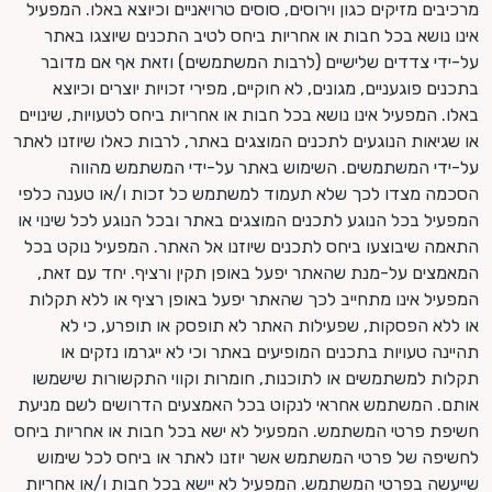
מרכיבים מזיקים כגון וירוסים, סוסים טרויאניים וכיוצא באלו. המפעיל
אינו נושא בכל חבות או אחריות ביחס לטיב התכנים שיוצגו באתר
על-ידי צדדים שלישיים (לרבות המשתמשים) וזאת אף אם מדובר
בתכנים פוגעניים, מגונים, לא חוקיים, מפירי זכויות יוצרים וכיוצא
באלו. המפעיל אינו נושא בכל חבות או אחריות ביחס לטעויות, שינויים
או שגיאות הנוגעים לתכנים המוצגים באתר, לרבות כאלו שיוזנו לאתר
על-ידי המשתמשים. השימוש באתר על-ידי המשתמש מהווה
הסכמה מצדו לכך שלא תעמוד למשתמש כל זכות ו/או טענה כלפי
המפעיל בכל הנוגע לתכנים המוצגים באתר ובכל הנוגע לכל שינוי או
התאמה שיבוצעו ביחס לתכנים שיוזנו אל האתר. המפעיל נוקט בכל
המאמצים על-מנת שהאתר יפעל באופן תקין ורציף. יחד עם זאת,
המפעיל אינו מתחייב לכך שהאתר יפעל באופן רציף או ללא תקלות
או ללא הפסקות, שפעילות האתר לא תופסק או תופרע, כי לא
תהיינה טעויות בתכנים המופיעים באתר וכי לא ייגרמו נזקים או
תקלות למשתמשים או לתוכנות, חומרות וקווי התקשורות שישמשו
אותם. המשתמש אחראי לנקוט בכל האמצעים הדרושים לשם מניעת
חשיפת פרטי המשתמש. המפעיל לא ישא בכל חבות או אחריות ביחס
לחשיפה של פרטי המשתמש אשר יוזנו לאתר או ביחס לכל שימוש
שייעשה בפרטי המשתמש. המפעיל לא יישא בכל חבות ו/או אחריות