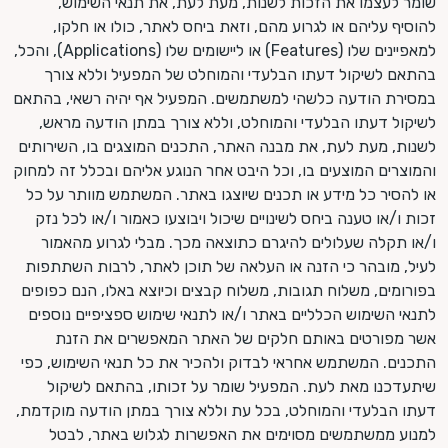
שומר לעצמו את הזכות לשנות, מעת לעת, את תנאי השימוש,
להוסיף עליהם או לגרוע מהם, וזאת ביחס לאתר, כולו או חלקו,
למאפיינים שלו (Features) או ליישומים שלו (Applications), והכל,
בהתאם לשיקול דעתו הבלעדי והמוחלט של המפעיל וללא צורך
במסירת הודעה כלשהי למשתמשים. המפעיל אף יהיה רשאי, בהתאם
לשיקול דעתו הבלעדי והמוחלט, וללא צורך במתן הודעה מראש,
לשנות, מעת לעת, את מבנה האתר, התכנים המוצגים בו, השירותים
והמוצרים המוצעים בו, וכל היבט אחר הנוגע אליהם ובכלל זה למחוק
או להסיר כל מידע או תכנים שיוצגו באתר. המשתמש מוותר על כל
זכות ו/או טענה ביחס לשינויים שיכול ויבוצעו כאמור ו/או לכל נזק
ו/או תקלה שעלולים להיגרם כתוצאה מכך. מבלי לגרוע מהאמור
לעיל, מובהר כי הזנה או העלאה של תוכן לאתר, לרבות השתתפות
בפורומים, משלוח תגובות, משלוח קבצים וכיוצא באלו, הנם כפופים
לתנאי השימוש הכלליים באתר ו/או לתנאי שימוש ספציפיים נוספים
אשר מפורטים באותם חלקים של האתר המאפשרים את הזנת
התכנים. המשתמש אחראי לבדוק ולהכיר את כל תנאי השימוש, כפי
שיתעדכנו מאת לעת. המפעיל שומר על זכותו, בהתאם לשיקול
דעתו הבלעדי והמוחלט, בכל עת וללא צורך במתן הודעה מוקדמת,
למנוע ממשתמשים מסוימים את האפשרות לגלוש באתר, לבטל