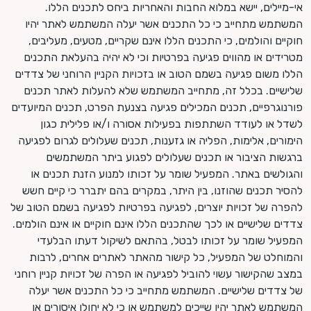
אי-מיילים, יישא במלוא החבות והאחריות ביחס לתכנים הללו.
המשתמש מתחייב כי כל התכנים אשר יעלה המשתמש לאתר יהיו
חוקיים והולמים, כי התכנים הללו אינם שקריים, מטעים, מעליבים,
מטרידים או מהווים פגיעה בפרטיות וכי לא יהיה בהעלאת התכנים
הללו משום פגיעה בשמם הטוב או בזכויות הקניין הרוחני של צדדים
שלישיים. בכלל זה, מתחייב המשתמש שלא להעלות לאתר תכנים
פורנוגרפיים, תכנים המכילים פגיעה בצנעת הפרט, תכנים המיועדים
לשדל או לעודד השתתפות בפעילות אסורה ו/או פלילית כגון
הימורים, אלימות, הפליה או גזענות, תכנים שעלולים לגרום לפגיעה
ברגשות הציבור או תכנים שעלולים לפגוע ביתר המשתמשים
והגולשים באתר. המפעיל שומר על זכותו למנוע הזנת תכנים או
להסיר תכנים שהוזנו, בין היתר, במקרים בהם יתברר כי קיים חשש
להפרה של זכויות יוצרים, לפגיעה בפרטיות לפגיעה בשמם הטוב של
צדדים שלישיים או לכך שהתכנים הללו אינם חוקיים או אינם הולמים.
המפעיל שומר על זכותו לבטל, בהתאם לשיקול דעתו הבלעדי
והמוחלט של המפעיל, כל קישור מהאתר לאתרים אחרים, לרבות
במצב שהקישור עשוי להוביל לפגיעה או הפרה של זכויות קניין רוחני
של צדדים שלישיים. המשתמש מתחייב כי כל התכנים אשר יעלה
המשתמש לאתר יהיו שייכים למשתמש או כי לא יחולו איסורים או