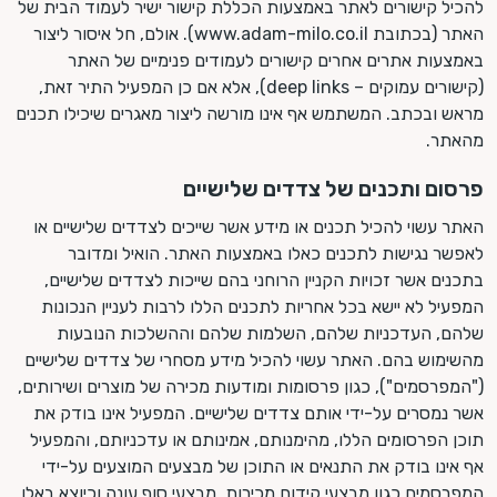
להכיל קישורים לאתר באמצעות הכללת קישור ישיר לעמוד הבית של
האתר (בכתובת www.adam-milo.co.il). אולם, חל איסור ליצור
באמצעות אתרים אחרים קישורים לעמודים פנימיים של האתר
(קישורים עמוקים – deep links), אלא אם כן המפעיל התיר זאת,
מראש ובכתב. המשתמש אף אינו מורשה ליצור מאגרים שיכילו תכנים
מהאתר.
פרסום ותכנים של צדדים שלישיים
האתר עשוי להכיל תכנים או מידע אשר שייכים לצדדים שלישיים או
לאפשר נגישות לתכנים כאלו באמצעות האתר. הואיל ומדובר
בתכנים אשר זכויות הקניין הרוחני בהם שייכות לצדדים שלישיים,
המפעיל לא יישא בכל אחריות לתכנים הללו לרבות לעניין הנכונות
שלהם, העדכניות שלהם, השלמות שלהם וההשלכות הנובעות
מהשימוש בהם. האתר עשוי להכיל מידע מסחרי של צדדים שלישיים
("המפרסמים"), כגון פרסומות ומודעות מכירה של מוצרים ושירותים,
אשר נמסרים על-ידי אותם צדדים שלישיים. המפעיל אינו בודק את
תוכן הפרסומים הללו, מהימנותם, אמינותם או עדכניותם, והמפעיל
אף אינו בודק את התנאים או התוכן של מבצעים המוצעים על-ידי
המפרסמים כגון מבצעי קידום מכירות, מבצעי סוף עונה וכיוצא באלו.