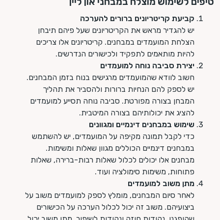
טיפים לשימוש מוצלח במבחני און ליין
קביעת קריטריונים ברורים להערכה
יש להגדיר מראש את הקריטריונים שעל פיהם תיבחן
הצלחת המועמדים במבחנים. קריטריונים אלו צריכים
להיות מותאמים לתפקיד ולכישורים הנדרשים.
יצירת סביבה נוחה למועמדים
חשוב לוודא שהמועמדים מרגישים בנוח בזמן המבחנים.
יש לספק להם הנחיות ברורות ולהסביר את תהליך
המבחן בצורה מפורטת. סביבה נוחה תסייע למועמדים
להציג את יכולותיהם בצורה המיטבית.
שימוש במבחנים דינמיים ומגוונים
כדי לקבל תמונה מקיפה על המועמדים, יש להשתמש
במבחנים דינמיים הכוללים מגוון שאלות ומשימות.
מבחנים אלו יכולים לכלול שאלות רבות-ברירה, שאלות
פתוחות, משימות סימולציה ועוד.
מתן משוב למועמדים
לאחר סיום המבחנים, מומלץ לספק למועמדים משוב על
ביצועיהם. משוב זה יכול לכלול הערכה על הכישורים
שהופגנו, נקודות חוזק ונקודות לשיפור. מתן משוב יכול