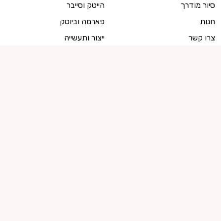
סיור מודרך
הייטק וסייבר
חנות
פארמה וביוטק
צרו קשר
ייצור ותעשייה
למועמדים
מועמדים, צרו איתנו קשר
ייעוץ קריירה
מועמדים לשירות המדינה
קישור לזכות העיון בחוות הדעת
רוצים להישאר מעודכנים?
הרשמו לניוזלטר שלנו! עלון שבועי מלא השראה, חדשות ומגמות מעולם העבודה
המשתנה.