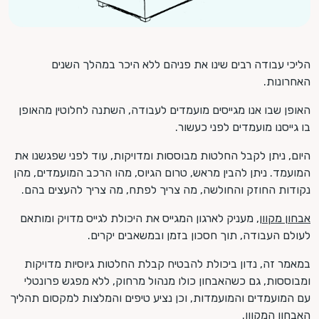
הליכי עבודה רבים שינו את פניהם ללא היכר במהלך השנים
האחרונות.
האופן שבו אנו מגייסים מועמדים לעבודה, השתנה לחלוטין מהאופן
בו גייסנו מועמדים לפני כעשור.
היום, ניתן לקבל החלטות מבוססות ומדויקות, עוד לפני שפגשנו את
המועמד. ניתן להבין מראש, טרום הגיוס, מהו הרכב המועמדים, מהן
נקודות החוזק והחולשה, מה צריך לפתח, מה צריך להעצים בהם.
אבחון מקוון
, מעניק לארגון המגייס את היכולת לגייס מדויק ומותאם
לעולם העבודה, תוך חסכון בזמן ובמשאבים יקרים.
במאמר זה, נדון ביכולת להבטיח קבלת החלטות גיוסיות מדויקות
ומבוססות, גם כשהאבחון כולו מנהול מרחוק, ללא מפגש פרונטלי
עם המועמדים והמועמדות, וכן נציע טיפים והמלצות למקסום תהליך
האבחון המקוון.