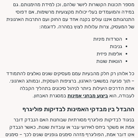
מספר תכונות הקשורות ליושר שלהם, וכן למידת מהימנותם. גם
במידה והמועמדים בעלי יכולות מקצועיות מרשימות, אם דפוסי
התנהגותם איננו עולים בקנה אחד עם החוק ועם התרבות הארגונית
של המעסיק, צרות עלולות לצוץ במהרה. לדוגמה:
הטרדות מיניות
גניבות
אלימות פיזית
הונאות שונות
כל אלוהן רק חלק מהבעיות עמם מעסיקים שונים נאלצים להתמודד
– תוך פגיעה במשאבי הארגון, ברציפות העסקית, ובמותג הארגוני.
אחת הדרכים היעילות ביותר לניהול סיכונים בתהליך הקבלה
לעבודה, הוא
ביצוע מבחני אמינות
במסגרת האבחון.
ההבדל בין מבדקי האמינות לבדיקות פוליגרף
בניגוד לבדיקות פוליגרף מסורתיות שבוחנות האם הנבדק דובר
אמת או משקר ביחס לאירועי עבר או עובדות שונות, כאשר הנבדק
אינו דובר אמת, הפוליגרף מזהה סימנים גופניים שונים לכך – סימנים