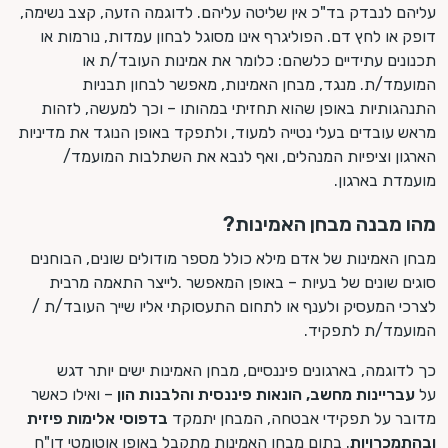
עליהם לנבדק בד"כ אין שליטה עליהם. לדוגמה הזעה, קצב נשימה,
דופק או לחץ דם. הפוליגרף אינו מסוגל לבחון עמדות, נורמות או
תכנונים עתידיים כלשהם: כלומר את אמינות העובד/ת או
המועמד/ת. מנגד, מבחן האמינות, מאפשר לבחון תבניות
התנהגותיות באופן שהוא תחזיתי במהותו – וכך למעשה, לזהות
מראש עובדים בעלי נטייה למעוד, ולתפקד באופן הנוגד את מדיניות
הארגון וציפיות המנהלים, ואף לנבא את השתלבות המועמד/
מועמדת בארגון.
מהו מבנה מבחן האמינות?
מבחן האמינות של אדם מילא כולל מספר מודולים שונים, הבוחנים
סוגים שונים של בעיות – באופן המאפשר .לייצר התאמה מרבית
לצרכי המעסיק ולענף או לתחום התעסוקתי אליו שייך העובד/ת /
המועמד/ת לתפקיד.
כך לדוגמה, בארגונים פיננסיים, מבחן האמינות ישים יותר דגש
על
עבריינות מחשב, הונאות פיננסית והלבנות הון
– ואילו כאשר
מדובר על תפקידי אבטחה, המבחן יתמקד
בדפוסי אלימות פיזית
ובהתמכרויות
. בתום מבחן האמינות מתקבל באופן אוטומטי דו"ח