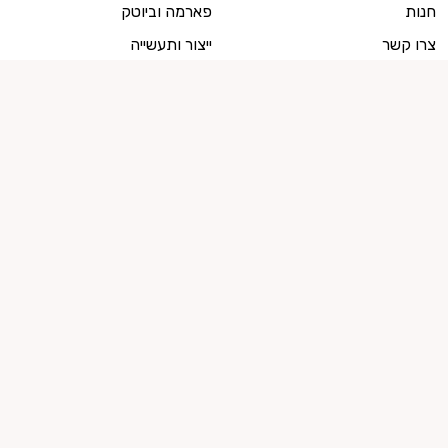
חנות
פארמה וביוטק
צרו קשר
ייצור ותעשייה
למועמדים
מועמדים, צרו איתנו קשר
ייעוץ קריירה
מועמדים לשירות המדינה
קישור לזכות העיון בחוות הדעת
רוצים להישאר מעודכנים?
הרשמו לניוזלטר שלנו! עלון שבועי מלא השראה, חדשות ומגמות מעולם העבודה
המשתנה.