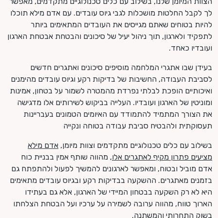
הצוות המיומן שלנו, בשילוב עם כלים טכנולוגיים מתקדמים, מאפשר
לך לקבל החלטות מושכלות לגבי גיוס עובדים. עם אדם מילא תוכלו
להיות בטוחים שאתם מגייסים את העובדים המתאימים ביותר
לתפקיד ולארגון, תוך ניהול יעיל של סיכונים והבטחת אבטחת הארגון
ועובדיו כאחד.
בעידן שבו אתגרי המלחמה מוסיפים סיכונים ואתגרים חדשים
לסביבת העבודה, החשיבות של בדיקות רקע וגיוס עובדים מהימנים
ואיכותיים הופכת לבלתי נפרדת מהמטרה לשמור על בטחון, אמינות
ומוניטין של הארגון ועובדיו. העלייה בביקוש לשירותים אלו מדגישה
את הצורך המתמיד להתמודד עם האיומים הטמונים בעבריינות
תעסוקתית ולהבטיח סביבת עבודה בטוחה ונקייה
בשילוב עם כלים טכנולוגיים מתקדמים וצוות מיומן,
אדם מילא
מציעים פתרון מקיף לאתגרים אלו
, מהווה שותף אמין בבניית כוח
אדם מוביל ובטוח, ומאפשר לארגונים להמשיך לפעול ולהתפתח גם
בזמנים מאתגרים. ההשקעה בבדיקות רקע ובגיוס עובדים מתאימים
היא לא רק השקעה בבטחון המיידי של הארגון, אלא גם בעתידו
הארוך טווח, מהווה ערובה לשמירה על ערכיו ועל הבטחת הצלחתו
בשוק התחרותי והמשתנה.