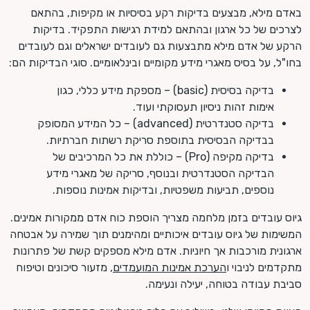
באדם מילא, מבצעים בדיקות רקע בסיסיות או מקיפות, בהתאם
לצרכים של כל ארגון ובהתאם למידת רגישות התפקיד. בדיקות
הרקע של אדם מילא מתבצעות גם לעובדים ישראלים וגם לעובדים
בחו"ל, על בסיס מאגרי מידע מקומיים ובינלאומיים. סוגי הבדיקות הם:
בדיקה בסיסית (basic) – מספקת מידע כללי, כגון
אימות זהות ניסיון תעסוקתי ועוד.
בדיקה סטנדרטית (advanced) – כל המידע המסופק
בבדיקה הבסיסית בתוספת סריקת רשתות חברתיות.
בדיקה מקיפה (Pro) – כוללת את כל המרכיבים של
הבדיקה הסטנדרטית ובנוסף, סריקה של מאגרי מידע
נוספים, תביעות משפטיות, ובדיקות אמינות נוספות.
גיוס עובדים בזמן מלחמה מצריך הוספת כוח אדם ממקורות אמינים.
המשימות של גיוס עובדים איכותיים ומהימנים תוך שמירה על אבטחה
ארגונית מורכבות אך חיוניות. אדם מילא מספקים קשת של פתרונות
מתקדמים לניבוי ו
הערכת אמינות המועמדים
, מזעור סיכונים וטיפוח
סביבת עבודה בטוחה, יעילה ונעימה.